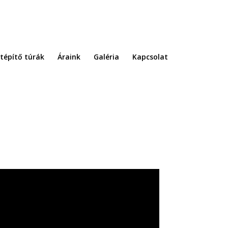
tépítő túrák
Áraink
Galéria
Kapcsolat