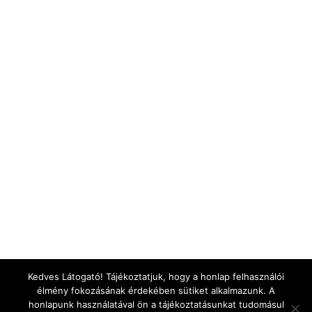
Kedves Látogató! Tájékoztatjuk, hogy a honlap felhasználói
élmény fokozásának érdekében sütiket alkalmazunk. A
honlapunk használatával ön a tájékoztatásunkat tudomásul