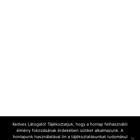
Kedves Látogató! Tájékoztatjuk, hogy a honlap felhasználói
élmény fokozásának érdekében sütiket alkalmazunk. A
honlapunk használatával ön a tájékoztatásunkat tudomásul