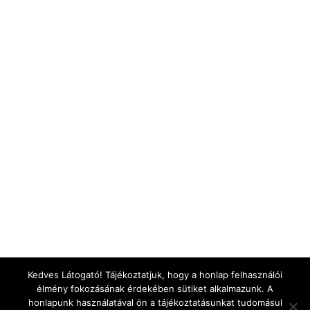
Kedves Látogató! Tájékoztatjuk, hogy a honlap felhasználói
élmény fokozásának érdekében sütiket alkalmazunk. A
honlapunk használatával ön a tájékoztatásunkat tudomásul