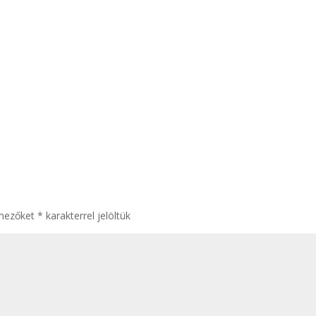
 mezőket
*
karakterrel jelöltük