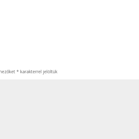
 mezőket
*
karakterrel jelöltük